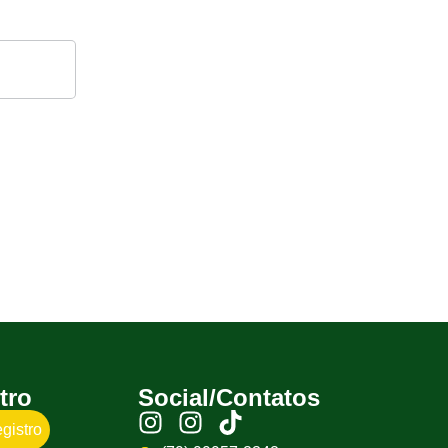
tro
Social/Contatos
gistro