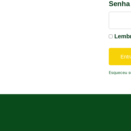
Senha
Lembr
Entr
Esqueceu s