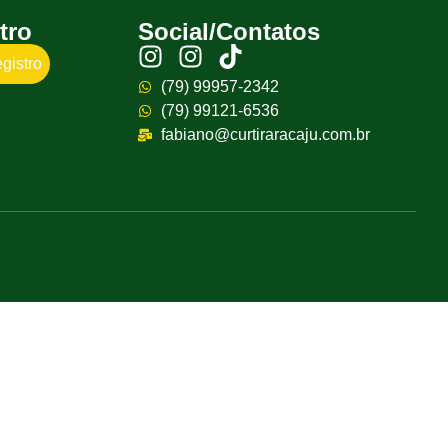
tro
Social/Contatos
gistro
(79) 99957-2342
(79) 99121-6536
fabiano@curtiraracaju.com.br