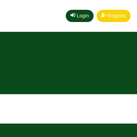
Login
Registro