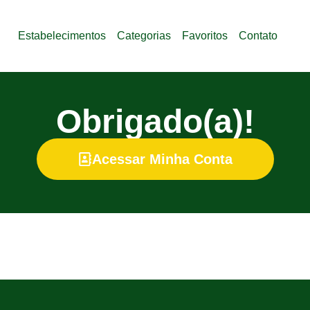
Estabelecimentos
Categorias
Favoritos
Contato
Obrigado(a)!
Acessar Minha Conta