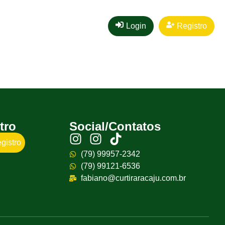
Login
Registro
tro
Social/Contatos
gistro
(79) 99957-2342
(79) 99121-6536
fabiano@curtiraracaju.com.br